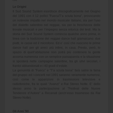
ITA
Le Origini
Il Sud Sound System esordisce discograficamente nel Giugno
del 1991 con il 12 pollici ”Fuecu/T’a sciuta bona”, provocando
un notevole impatto nel mondo musicale italiano, sia per l’uso
del dialetto salentino nel reggae, sia per la freschezza delle
trovate musicali e per l’impegno senza retorica dei testi. Ma la
storia del Sud Sound System comincia qualche anno prima, in
linea con la tradizione del reggae dance hall giamaicano: due
piatti, le casse ed il microfono. Ed e’ così che nascono le prime
dance hall per gli amici più intimi, in casa. Presto, però, lo
spazio di quell’abitazione non potrà più contenere la gente
accorsa numerosa con un semplice passaparola e la situazione
si sposterà nelle campagne salentine, tra gli ulivi secolari, i
frantoi abbandonati e i 40 gradi d’estate.
La genuinità di ”Fuecu” e ”T’a sciuta bona” farà salire la fama
del gruppo ed i concerti nel 1991 saranno veramente numerosi,
così come le apparizioni in trasmissioni televisive e
radiofoniche, fra le quali ”Avanzi” e Rai Stereo Notte. E’ dello
stesso anno la partecipazione al ”Festival delle Nuove
Tendenze d’Autore” a Recanati (anch’esso trasmesso da Rai
Stereo Notte).
Gli Anni ’90