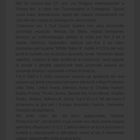
Nel ’92 escono due 12”: uno con ”Reggae Internazionale” e
”Punnu Ieu”, e l’altro con ”Turcinieddhri” e ”Chiappalu”. Questi
nuovi brani diventeranno subito dei classici richiestissimi nei
concerti che intanto si susseguono senza sosta.
L’interesse per il Sud Sound System non sarà circoscritto
all’ambito musicale: Renato De Maria, regista bolognese,
produce un cortometraggio andato in onda per Rai 3 ed il
regista Gianluca Sgalambro realizza per Rai 2 un video
trasmesso per la serie ”Effetto Video 8”. Inoltre il S.S.S. nei suoi
punti di contatto con la pizzica tarantata, come ”momento rituale
catartico, creatore di stati modificati di coscienza”, sarà oggetto
di analisi e dibattiti organizzati nelle università italiane dai
sociologi George Lapassade e Piero Fumarola.
Tra il 1993 e il 2002 numerosi saranno gli spettacoli dal vivo
insieme ad artisti internazionali come Macka B e Mad Professor,
Little Owie, Linton Kwesi Johnson, Asher D, Chubby Rankin,
Daddy Freddy, Thriller Jenna, Sweete Irie, Echo Minott, Shabba
Ranks, Wailers, Anthony B, Sizzla. Tra il ’93 e il ’94 vari tours li
porteranno in giro per l’ Europa, toccando Francia, Germania,
Svizzera ed Inghilterra.
Nei primi mesi del ’94 esce autoprodotto ”Salento
Showcaso’94”, cd-raccolta in cui nuove voci della scena reggae
salentina affiancano i S.S.S. L’album otterrà un buon successo e
porterà a radicalizzare e diffondere ancor di più il movimento
reggae-raggamuffin nella propria terra.