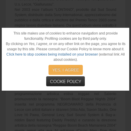
U.s. Lecce, “Giallurussu”.
Nel 2003 esce l’album “LONTANO”, prodotto dal Sud Sound
System, distribuito dalla Sony International, apprezzatissimo dal
pubblico e dalla critica e vincitore del Premio Tenco 2003 come
miglior lavoro dialettale italiano. Da quest’album viene estratto il
brano “Le radici ca tieni” per la produzione del video, che
This site makes use of
cookies
to enhance navigation and provide
ottiene un altro grande riconoscimento al lavoro degli artisti
functionality. Profiling cookies are by third party only.
salentini: miglior video dell’anno al festival “M.E.I.” di Faenza.
By clicking on
Yes, I agree
, or on any other link on the page, you agree to its
usage by this site. Please consult our Cookie Policy to know more about it.
Click here to stop cookies being installed on your browser
(external link: All
E non finisce qui…
about cookies).
In studio, nel 2004, in contemporanea con la preparazione del
nuovo LP dei SSS di prossima uscita, si produce una nuova
YES, I AGREE
compilation “FUECU SU FUECU”, pubblicata a giugno, che
racchiude “the best of” degli ultimi tre LP dei Sud Sound System
COOKIE POLICY
oltre a due inediti.
La Salento Sound System si dedica inoltre alla
programmazione artistica estiva reggae nel Salento
promuovendo la rassegna: “Boom Blast Reggae Nights 2004”
inserita nel programma NEGROAMARO della Provincia di
Lecce con artisti italiani e stranieri (Villa Ada, Saxon Studio, One
Love Hi Pawa, General Levy, Sud Sound System & Bag-a-
riddim Band featuring Daddy Freddy) e curando la direzione
artistica della rassegna “Reggae Boom Beach Mamanera 2004”
giunta ormai alla sua IV edizione (Ciccio Man, Pow Pow