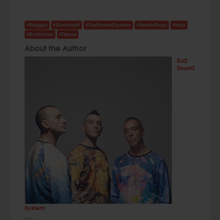
#Reggae
#Dancehall
#SudSoundSystem
#NanduPopu
#Italy
#Exclusive
#Danza
About the Author
Sud
Sound
System