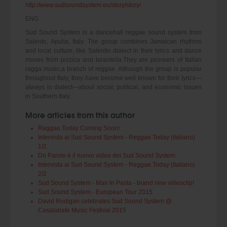
http://www.sudsoundsystem.eu/story/story/
ENG
Sud Sound System is a dancehall reggae sound system from
Salento, Apulia, Italy. The group combines Jamaican rhythms
and local culture, like Salentin dialect in their lyrics and dance
moves from pizzica and tarantella.They are pioneers of Italian
ragga music,a branch of reggae. Although the group is popular
throughout Italy, they have become well known for their lyrics—
always in dialect—about social, political, and economic issues
in Southern Italy.
More articles from this author
Reggae.Today Coming Soon!
Intervista ai Sud Sound System - Reggae.Today (italiano)
1/2
Do Parole è il nuovo video dei Sud Sound System
Intervista ai Sud Sound System - Reggae.Today (italiano)
2/2
Sud Sound System - Man In Pasta - brand new videoclip!
Sud Sound System - European Tour 2015
David Rodigan celebrates Sud Sound System @
Casalabate Music Festival 2015