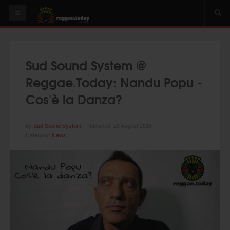
HOME
NEWS
Sud Sound System @
OUR VIDEOS
Reggae.Today: Nandu Popu -
World
Cos'è la Danza?
Italy
PLAY & MIX
by
Sud Sound System
Published: 29 August 2015
Category:
News
ALBUMS
RIDDIMS
SUGGEST AN EVENT
EVENTS