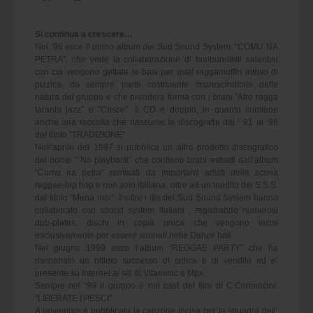
Si continua a crescere…
Nel ’96 esce il primo album dei Sud Sound System, “COMU NA
PETRA”, che vede la collaborazione di tamburellisti salentini
con cui vengono gettate le basi per quel raggamuffin intriso di
pizzica, da sempre parte costituente imprescindibile della
natura del gruppo e che prenderà forma con i brani ”Afro ragga
taranta jazz” e ”Crisce”. Il CD è doppio, in quanto contiene
anche una raccolta che riassume la discografia dal ’ 91 al ’96
dal titolo ”TRADIZIONE”.
Nell’aprile del 1997 si pubblica un altro prodotto discografico
dal nome ” No playback” che contiene brani estratti dall’album
”Comu na petra” remixati da importanti artisti della scena
reggae-hip hop e non solo italiana, oltre ad un inedito dei S.S.S.
dal titolo ”Mena moi”. Inoltre i djs del Sud Sound System hanno
collaborato con sound system italiani , registrando numerosi
dub-plates, dischi in copia unica che vengono incisi
esclusivamente per essere suonati nelle Dance hall.
Nel giugno 1999 esce l’album “REGGAE PARTY” che ha
riscontrato un ottimo successo di critica e di vendite ed e’
presente su Internet ai siti di Vitaminic e Mpx.
Sempre nel ‘99 il gruppo è nel cast del film di C.Comencini:
”LIBERATE I PESCI”.
A novembre è pubblicata la canzone incisa per la squadra dell’