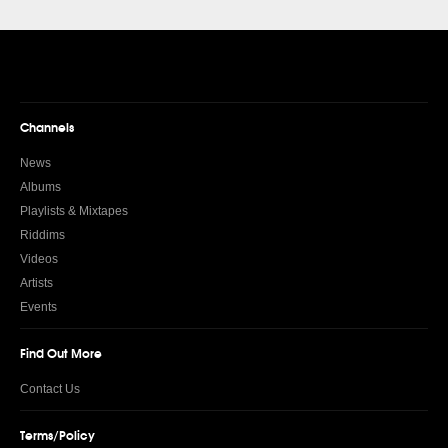
Channels
News
Albums
Playlists & Mixtapes
Riddims
Videos
Artists
Events
Find Out More
Contact Us
Terms/Policy