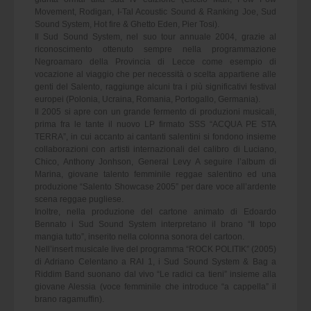
Movement, Rodigan, I-Tal Acoustic Sound & Ranking Joe, Sud
Sound System, Hot fire & Ghetto Eden, Pier Tosi).
Il Sud Sound System, nel suo tour annuale 2004, grazie al
riconoscimento ottenuto sempre nella programmazione
Negroamaro della Provincia di Lecce come esempio di
vocazione al viaggio che per necessità o scelta appartiene alle
genti del Salento, raggiunge alcuni tra i più significativi festival
europei (Polonia, Ucraina, Romania, Portogallo, Germania).
Il 2005 si apre con un grande fermento di produzioni musicali,
prima fra le tante il nuovo LP firmato SSS “ACQUA PE STA
TERRA”, in cui accanto ai cantanti salentini si fondono insieme
collaborazioni con artisti internazionali del calibro di Luciano,
Chico, Anthony Jonhson, General Levy A seguire l’album di
Marina, giovane talento femminile reggae salentino ed una
produzione “Salento Showcase 2005” per dare voce all’ardente
scena reggae pugliese.
Inoltre, nella produzione del cartone animato di Edoardo
Bennato i Sud Sound System interpretano il brano “Il topo
mangia tutto”, inserito nella colonna sonora del cartoon.
Nell’insert musicale live del programma “ROCK POLITIK” (2005)
di Adriano Celentano a RAI 1, i Sud Sound System & Bag a
Riddim Band suonano dal vivo “Le radici ca tieni” insieme alla
giovane Alessia (voce femminile che introduce “a cappella” il
brano ragamuffin).